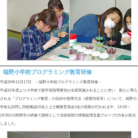
端野小学校プログラミング教育研修
平成30年12月17日 －端野小学校プログラミング教育研修－
平成32年度より小学校で新学習指導要領が全面実施されることに伴い、新たに導入
される「プログラミング教育」の目的や指導方法（授業内容等）について、端野小
学校を訪問し同校教諭15名と上士幌教育員会3名の視察が行われる中、14:30～
16:00の1時間半の研修で講師として当技術部の情報処理支援グループの5名が担当
しました。