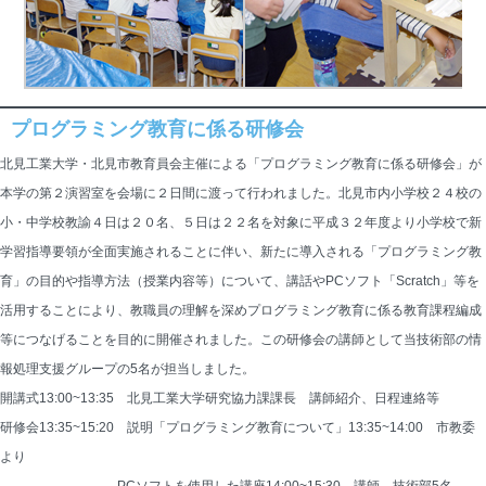
プログラミング教育に係る研修会
北見工業大学・北見市教育員会主催による「プログラミング教育に係る研修会」が
本学の第２演習室を会場に２日間に渡って行われました。北見市内小学校２４校の
小・中学校教諭４日は２０名、５日は２２名を対象に平成３２年度より小学校で新
学習指導要領が全面実施されることに伴い、新たに導入される「プログラミング教
育」の目的や指導方法（授業内容等）について、講話やPCソフト「Scratch」等を
活用することにより、教職員の理解を深めプログラミング教育に係る教育課程編成
等につなげることを目的に開催されました。この研修会の講師として当技術部の情
報処理支援グループの5名が担当しました。
開講式13:00~13:35　北見工業大学研究協力課課長　講師紹介、日程連絡等
研修会13:35~15:20　説明「プログラミング教育について」13:35~14:00　市教委
より