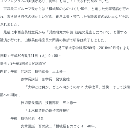
コンプログラムの実演があり、例年にも増して工夫された発表でした。
百武欣二グループ長からは「機械屋のものづくり40年」と題した先輩講話が行わ
れ、古き良き時代の懐かしい写真、創意工夫・苦労した実験装置の思い出などを話
されました。
最後に中西喜美雄室長から「奨励研究の申請･組織の見直しについて」と題する
講演が行われ、山根美佐雄室長の閉講の挨拶で研修は終了しました。
北見工業大学学報第289号（2018年9月号）より
日時：平成30年8月21日（火）9：00～
場所：3号棟2階多目的講義室
内容：午前　開講式　技術部長　三上修一
　　　　　　副学長講話　副学長　榮坂俊雄
　　　　　　　「大学とは何か、どこへ向かうのか？‐大学改革、連携、そして技術
部への期待‐」
　　　　　　技術部長講話　技術部長　三上修一
　　　　　　　「土木構造物の維持管理技術」
　　　午後　技術発表　4名
　　　　　　先輩講話　百武欣二「機械屋ものづくり　40年」