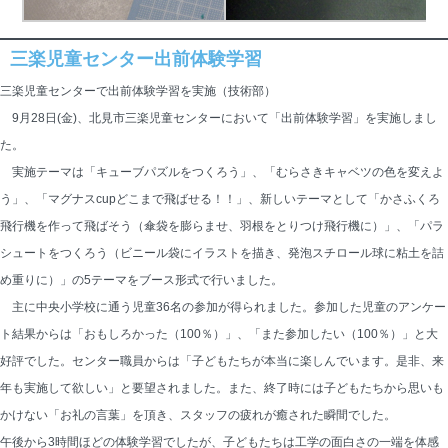
三楽児童センター出前体験学習
三楽児童センターで出前体験学習を実施（技術部）
9月28日(金)、北見市三楽児童センターにおいて「出前体験学習」を実施しまし
た。
実施テーマは「キューブパズルをつくろう」、「むらさきキャベツの色を変えよ
う」、「マグナスcupどこまで飛ばせる！！」、新しいテーマとして「かさふくろ
飛行機を作って飛ばそう（傘袋を膨らませ、羽根をとりつけ飛行機に）」、「パラ
シュートをつくろう（ビニール袋にイラストを描き、発泡スチロール球に粘土を詰
め重りに）」の5テーマをブース形式で行いました。
主に中央小学校に通う児童36名の参加が得られました。参加した児童のアンケー
ト結果からは「おもしろかった（100％）」、「また参加したい（100％）」と大
好評でした。センター職員からは「子どもたちが本当に楽しんでいます。是非、来
年も実施して欲しい」と要望されました。また、終了時には子どもたちから思いも
かけない「お礼の言葉」を頂き、スタッフの疲れが癒された瞬間でした。
午後から3時間ほどの体験学習でしたが、子どもたちは工学の面白さの一端を体感