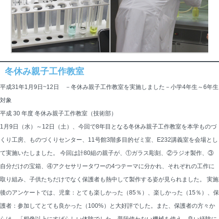
冬休み親子工作教室
平成31年1月9日~12日 －冬休み親子工作教室を実施しました－小学4年生～6年生
対象
平成 30 年度 冬休み親子工作教室（技術部）
1月9日（水）～12日（土）、今回で8年目となる冬休み親子工作教室を本学ものづ
くり工房、ものづくりセンター、11号館3階多目的ゼミ室、E232講義室を会場とし
て実施いたしました。 今回は計80組の親子が、①ガラス彫刻、②ラジオ製作、③
自分だけの宝箱、④アクセサリータワーの4つテーマに分かれ、それぞれの工作に
取り組み、子供たちだけでなく保護者も熱中して製作する姿が見られました。 実施
後のアンケートでは、児童：とても楽しかった（85％）、楽しかった（15％）、保
護者：参加してとても良かった（100%）と大好評でした。また、保護者の方々か