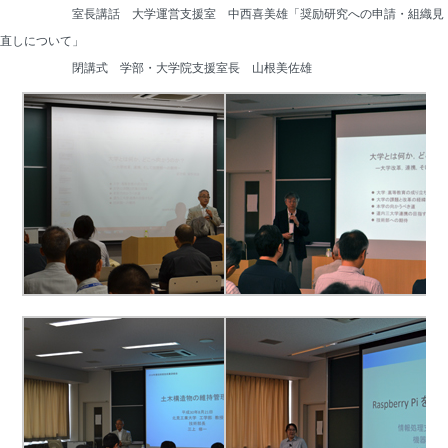
　　　　　　室長講話　大学運営支援室　中西喜美雄「奨励研究への申請・組織見
直しについて」
　　　　　　閉講式　学部・大学院支援室長　山根美佐雄