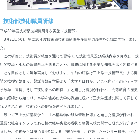
技術部技術職員研修
平成30年度技術部技術員研修を実施（技術部）
8月21日(火)、平成30年度技術部技術員研修を多目的講義室を会場に実施しまし
た。
この研修は、技術員が職務を通じて習得 した技術成果及び業務内容を発表し、技
術的交流と相互の資質向上を図ることや、職務に関する必要な知識を広く習得する
ことを目的として毎年実施しております。午前の研修は三上修一技術部長による開
講の挨拶で始まり、榮坂俊雄副学長より「大学とは何か、どこへ向かうのか？－大
学改革、連携、そして技術部への期待－」と題した講演が行われ、高等教育の歴史
的な経緯から始まり、本学を含めた大学の課題に続いて三大学連携に関して詳しく
説明された後、技術部への期待を述べられました。
続いて三上技術部長から「土木構造物の維持管理技術」と題した講演が行われ、
重要な社会インフラである橋の経年劣化の現状と橋梁点検に関する研究が紹介され
ました。午後からは技術員4名による「技術発表」、作製したセンサー機器、パソ