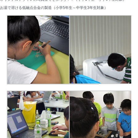
お湯で溶ける低融点合金の製造（小学5年生～中学生3年生対象）