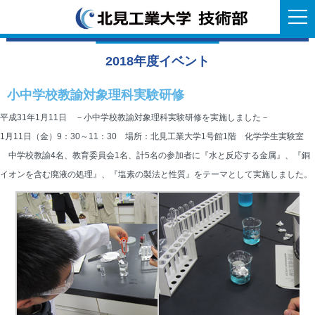
2018年度イベント
小中学校教諭対象理科実験研修
平成31年1月11日 －小中学校教諭対象理科実験研修を実施しました－
1月11日（金）9：30～11：30 場所：北見工業大学1号館1階 化学学生実験室
中学校教諭4名、教育委員会1名、計5名の参加者に『水と反応する金属』、『銅
イオンを含む廃液の処理』、『塩素の製法と性質』をテーマとして実施しました。