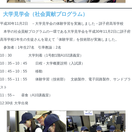
大学見学会（社会貢献プログラム）
平成30年11月2日 －大学見学会の体験学習を実施しました－訓子府高等学校
本学の社会貢献プログラムの一環である大学見学会を平成30年11月2日に訓子府
高等学校1年生の生徒さんを迎えて「体験学習」を技術部が実施しました。
参加者：1年生27名 引率教諭：2名
10：30 	　　　　大学到着（1号館1階A102講義室）
10：35～10：45 	日程・大学概要説明（入試課）
10：45～10：55 	移動
10：55～11：55 	体験学習（技術部）　文鎮製作、電子回路製作、サンドブラ
スト
11：55～ 	昼食（A10講義室）
12:30頃 	大学出発