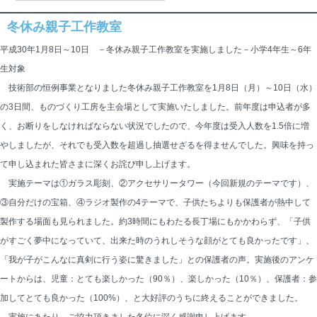
冬休み親子工作教室
平成30年1月8日～10日 －冬休み親子工作教室を実施しました－小学4年生～6年
生対象
技術部の恒例事業となりました冬休み親子工作教室を1月8日（月）～10日（水）
の3日間、ものづくり工房を主会場として実施いたしました。前年度は申込者が多
く、お断りをしなければならない状況でしたので、今年度は受入人数を1.5倍に増
やしましたが、それでも受入数を超過し抽選せざるを得ませんでした。興味を持っ
て申し込まれた皆さまに深くお詫び申し上げます。
実施テーマは①ガラス彫刻、②アクセサリータワー（今回新規のテーマです）、
③自分だけの宝箱、④ラジオ製作の4テーマで、子供たちよりも保護者が熱中して
製作する場面も見られました。約3時間にもわたる長丁場にもかかわらず、「子供
がすごく夢中になっていて、出来た時のうれしそうな顔がとても良かったです」、
「我が子がこんなに真剣に行う姿に驚きました」との保護者の声。実施後のアンケ
ートからは、児童：とても楽しかった（90％）、楽しかった（10％）、保護者：参
加してとても良かった（100%）、と大好評のうちに終えることができました。