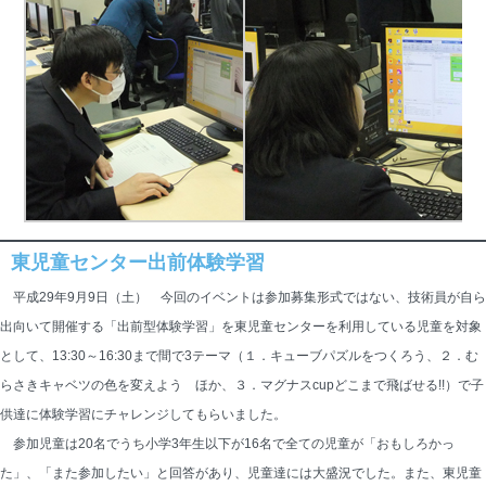
東児童センター出前体験学習
平成29年9月9日（土） 今回のイベントは参加募集形式ではない、技術員が自ら
出向いて開催する「出前型体験学習」を東児童センターを利用している児童を対象
として、13:30～16:30まで間で3テーマ（１．キューブパズルをつくろう、２．む
らさきキャベツの色を変えよう ほか、３．マグナスcupどこまで飛ばせる!!）で子
供達に体験学習にチャレンジしてもらいました。
参加児童は20名でうち小学3年生以下が16名で全ての児童が「おもしろかっ
た」、「また参加したい」と回答があり、児童達には大盛況でした。また、東児童