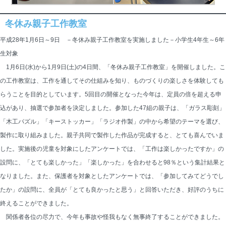
冬休み親子工作教室
平成28年1月6日～9日 －冬休み親子工作教室を実施しました－小学生4年生～6年
生対象
1月6日(水)から1月9日(土)の4日間、「冬休み親子工作教室」を開催しました。こ
の工作教室は、工作を通してその仕組みを知り、ものづくりの楽しさを体験しても
らうことを目的としています。5回目の開催となった今年は、定員の倍を超える申
込があり、抽選で参加者を決定しました。参加した47組の親子は、「ガラス彫刻」
「木工パズル」「キーストッカー」「ラジオ作製」の中から希望のテーマを選び、
製作に取り組みました。親子共同で製作した作品が完成すると、とても喜んでいま
した。実施後の児童を対象にしたアンケートでは、「工作は楽しかったですか」の
設問に、「とても楽しかった」「楽しかった」を合わせると98％という集計結果と
なりました。また、保護者を対象としたアンケートでは、「参加してみてどうでし
たか」の設問に、全員が「とても良かったと思う」と回答いただき、好評のうちに
終えることができました。
関係者各位の尽力で、今年も事故や怪我もなく無事終了することができました。