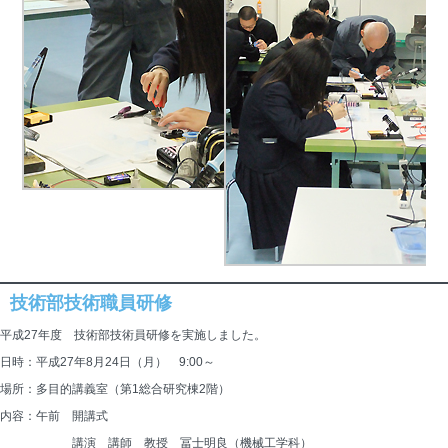
技術部技術職員研修
平成27年度 技術部技術員研修を実施しました。
日時：平成27年8月24日（月） 9:00～
場所：多目的講義室（第1総合研究棟2階）
内容：午前　開講式
　　　　　　講演　講師　教授　冨士明良（機械工学科）