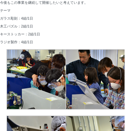
今後もこの事業を継続して開催したいと考えています。
テーマ
ガラス彫刻：4組/1日
木工パズル：2組/1日
キーストッカー：2組/1日
ラジオ製作：4組/1日